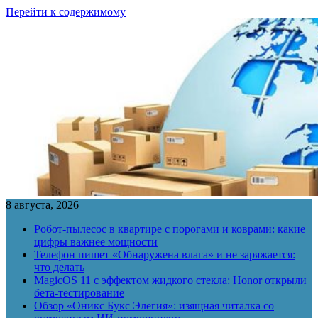
Перейти к содержимому
8 августа, 2026
Робот-пылесос в квартире с порогами и коврами: какие
цифры важнее мощности
Телефон пишет «Обнаружена влага» и не заряжается:
что делать
MagicOS 11 с эффектом жидкого стекла: Honor открыли
бета-тестирование
Обзор «Оникс Букс Элегия»: изящная читалка со