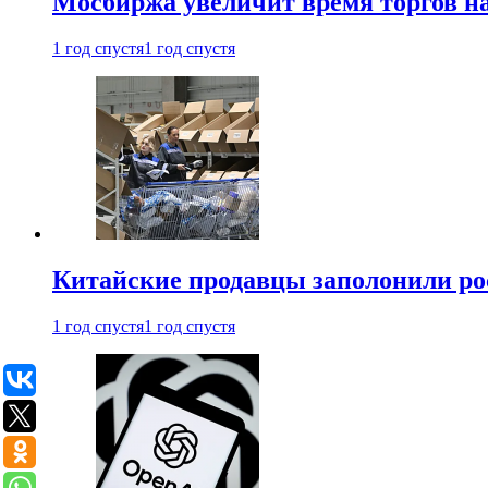
Мосбиржа увеличит время торгов на
1 год спустя
1 год спустя
Китайские продавцы заполонили р
1 год спустя
1 год спустя