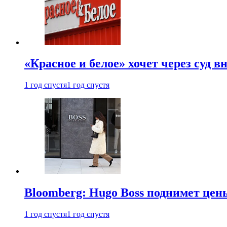
«Красное и белое» хочет через суд 
1 год спустя
1 год спустя
Bloomberg: Hugo Boss поднимет це
1 год спустя
1 год спустя