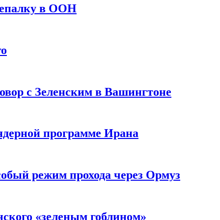
репалку в ООН
го
овор с Зеленским в Вашингтоне
 ядерной программе Ирана
собый режим прохода через Ормуз
нского «зеленым гоблином»