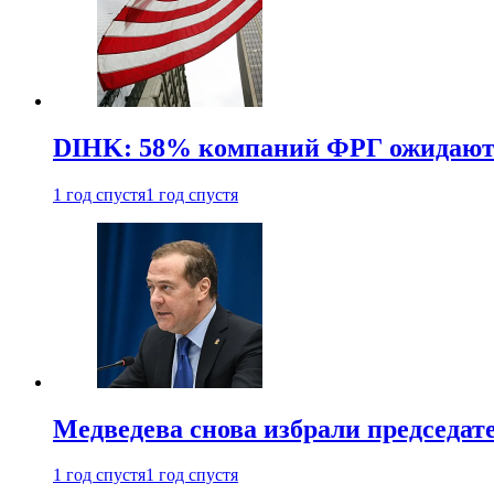
DIHK: 58% компаний ФРГ ожидают 
1 год спустя
1 год спустя
Медведева снова избрали председат
1 год спустя
1 год спустя