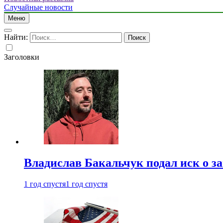
Случайные новости
Меню
Найти:
Заголовки
Владислав Бакальчук подал иск о з
1 год спустя
1 год спустя