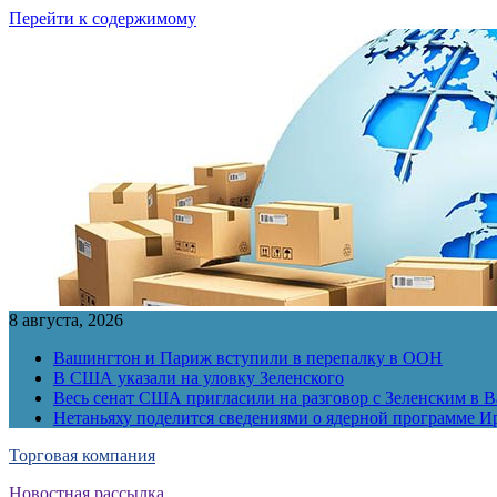
Перейти к содержимому
8 августа, 2026
Вашингтон и Париж вступили в перепалку в ООН
В США указали на уловку Зеленского
Весь сенат США пригласили на разговор с Зеленским в 
Нетаньяху поделится сведениями о ядерной программе И
Торговая компания
Новостная рассылка