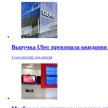
Выручка Uber превзошла ожидания
1 год спустя
1 год спустя