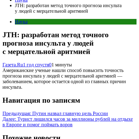
JTH: разработан метод точного прогноза инсульта
у людей с мерцательной аритмией
Наука
JTH: разработан метод точного
прогноза инсульта у людей
с мерцательной аритмией
Газета.Ru
1 год спустя
0
1 минуты
Американские ученые нашли способ повысить точность
прогноза инсульта у людей с мерцательной аритмией —
заболеванием, которое остается одной из главных причин
инсульта.
Навигация по записям
Предыдущая:
Путин назвал главную цель России
Далее:
Турист лишился часов за миллионы рублей на отдыхе
в Европе и помог поймать воров
Похожие новости