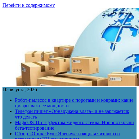
Перейти к содержимому
10 августа, 2026
Робот-пылесос в квартире с порогами и коврами: какие
цифры важнее мощности
Телефон пишет «Обнаружена влага» и не заряжается:
что делать
MagicOS 11 с эффектом жидкого стекла: Honor открыли
бета-тестирование
Обзор «Оникс Букс Элегия»: изящная читалка со