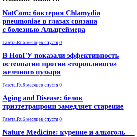
NatCom: бактерия Chlamydia
pneumoniae в глазах связана
с болезнью Альцгеймера
Газета.Ru
6 месяцев спустя
0
В НовГУ показали эффективность
остеопатии против «торопливого»
желчного пузыря
Газета.Ru
6 месяцев спустя
0
Aging and Disease: белок
тризтетрапроин замедляет старение
Газета.Ru
6 месяцев спустя
0
Nature Medicine: курение и алкоголь —