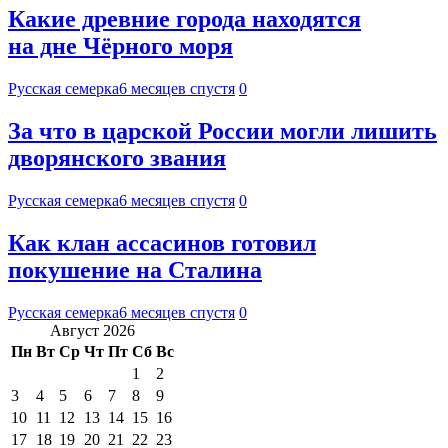
Какие древние города находятся
на дне Чёрного моря
Русская семерка
6 месяцев спустя
0
За что в царской России могли лишить
дворянского звания
Русская семерка
6 месяцев спустя
0
Как клан ассасинов готовил
покушение на Сталина
Русская семерка
6 месяцев спустя
0
Август 2026
Пн
Вт
Ср
Чт
Пт
Сб
Вс
1
2
3
4
5
6
7
8
9
10
11
12
13
14
15
16
17
18
19
20
21
22
23