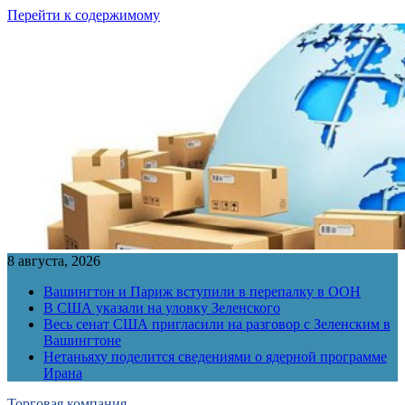
Перейти к содержимому
8 августа, 2026
Вашингтон и Париж вступили в перепалку в ООН
В США указали на уловку Зеленского
Весь сенат США пригласили на разговор с Зеленским в
Вашингтоне
Нетаньяху поделится сведениями о ядерной программе
Ирана
Торговая компания