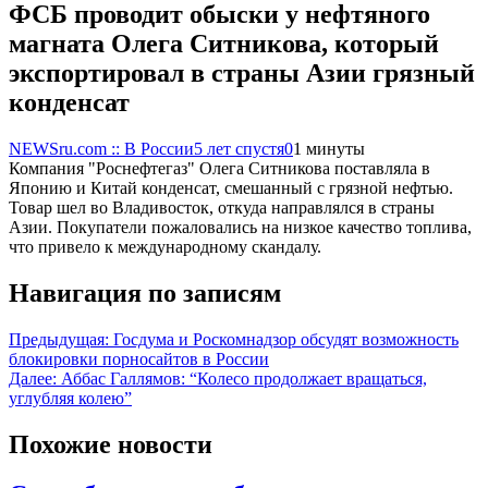
ФСБ проводит обыски у нефтяного
магната Олега Ситникова, который
экспортировал в страны Азии грязный
конденсат
NEWSru.com :: В России
5 лет спустя
0
1 минуты
Компания "Роснефтегаз" Олега Ситникова поставляла в
Японию и Китай конденсат, смешанный с грязной нефтью.
Товар шел во Владивосток, откуда направлялся в страны
Азии. Покупатели пожаловались на низкое качество топлива,
что привело к международному скандалу.
Навигация по записям
Предыдущая:
Госдума и Роскомнадзор обсудят возможность
блокировки порносайтов в России
Далее:
Аббас Галлямов: “Колесо продолжает вращаться,
углубляя колею”
Похожие новости