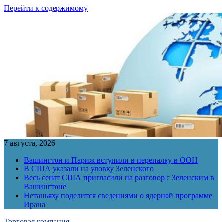
Перейти к содержимому
7 августа, 2026
Вашингтон и Париж вступили в перепалку в ООН
В США указали на уловку Зеленского
Весь сенат США пригласили на разговор с Зеленским в
Вашингтоне
Нетаньяху поделится сведениями о ядерной программе
Ирана
Торговая компания