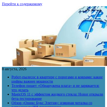
Перейти к содержимому
8 августа, 2026
Робот-пылесос в квартире с порогами и коврами: какие
цифры важнее мощности
Телефон пишет «Обнаружена влага» и не заряжается:
что делать
MagicOS 11 с эффектом жидкого стекла: Honor открыли
бета-тестирование
Обзор «Оникс Букс Элегия»: изящная читалка со