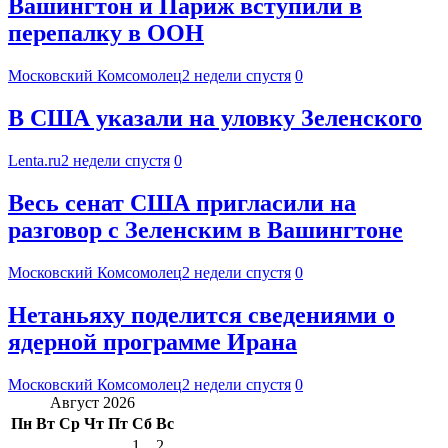
Вашингтон и Париж вступили в
перепалку в ООН
Московский Комсомолец
2 недели спустя
0
В США указали на уловку Зеленского
Lenta.ru
2 недели спустя
0
Весь сенат США пригласили на
разговор с Зеленским в Вашингтоне
Московский Комсомолец
2 недели спустя
0
Нетаньяху поделится сведениями о
ядерной программе Ирана
Московский Комсомолец
2 недели спустя
0
Август 2026
Пн
Вт
Ср
Чт
Пт
Сб
Вс
1
2