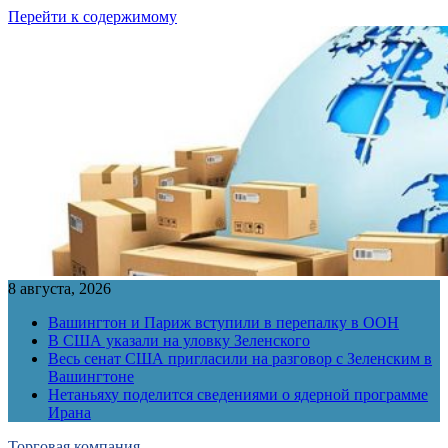
Перейти к содержимому
8 августа, 2026
Вашингтон и Париж вступили в перепалку в ООН
В США указали на уловку Зеленского
Весь сенат США пригласили на разговор с Зеленским в
Вашингтоне
Нетаньяху поделится сведениями о ядерной программе
Ирана
Торговая компания