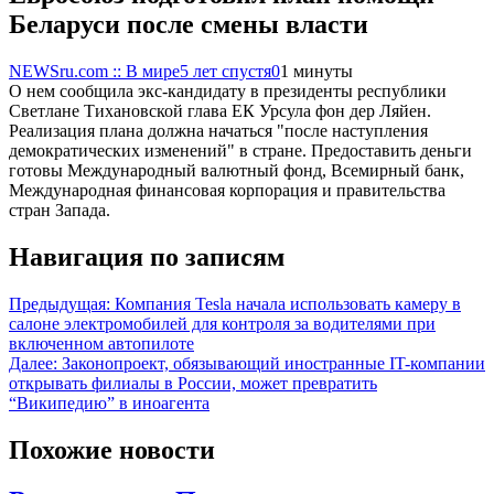
Беларуси после смены власти
NEWSru.com :: В мире
5 лет спустя
0
1 минуты
О нем сообщила экс-кандидату в президенты республики
Светлане Тихановской глава ЕК Урсула фон дер Ляйен.
Реализация плана должна начаться "после наступления
демократических изменений" в стране. Предоставить деньги
готовы Международный валютный фонд, Всемирный банк,
Международная финансовая корпорация и правительства
стран Запада.
Навигация по записям
Предыдущая:
Компания Tesla начала использовать камеру в
салоне электромобилей для контроля за водителями при
включенном автопилоте
Далее:
Законопроект, обязывающий иностранные IT-компании
открывать филиалы в России, может превратить
“Википедию” в иноагента
Похожие новости