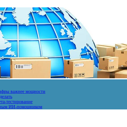
 цифры важнее мощности
делать
ета-тестирование
енным ИИ-помощником