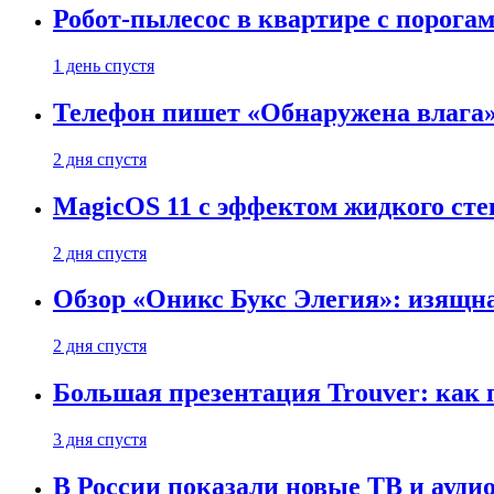
Робот-пылесос в квартире с порог
1 день спустя
Телефон пишет «Обнаружена влага» 
2 дня спустя
MagicOS 11 с эффектом жидкого сте
2 дня спустя
Обзор «Оникс Букс Элегия»: изящ
2 дня спустя
Большая презентация Trouver: как
3 дня спустя
В России показали новые ТВ и ауди