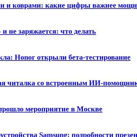
ами и коврами: какие цифры важнее мощ
и не заряжается: что делать
кла: Honor открыли бета-тестирование
ная читалка со встроенным ИИ-помощни
 прошло мероприятие в Москве
оустройства Samsung: подробности презе