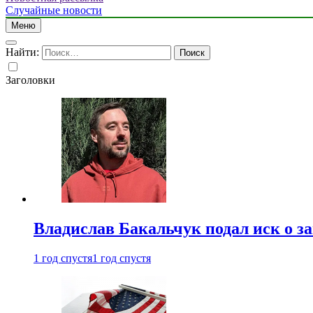
Случайные новости
Меню
Найти:
Заголовки
Владислав Бакальчук подал иск о з
1 год спустя
1 год спустя