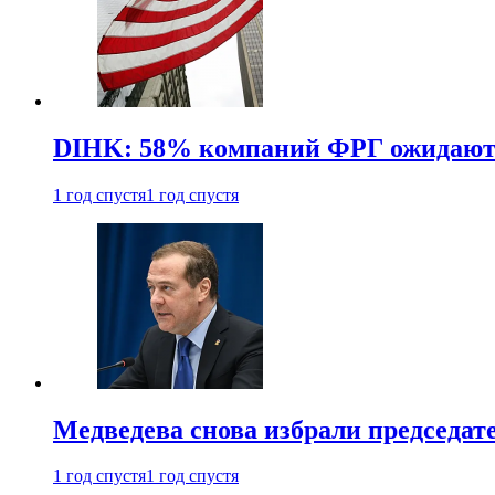
DIHK: 58% компаний ФРГ ожидают 
1 год спустя
1 год спустя
Медведева снова избрали председат
1 год спустя
1 год спустя