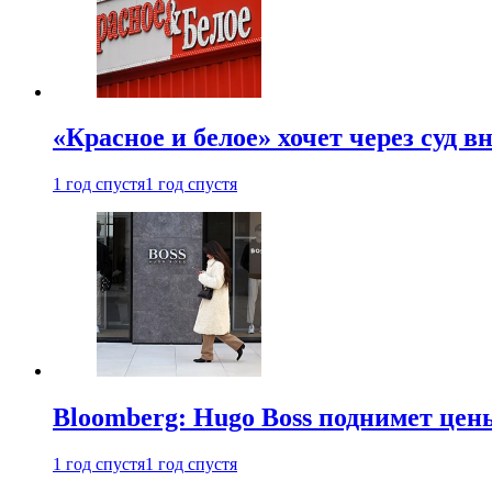
«Красное и белое» хочет через суд 
1 год спустя
1 год спустя
Bloomberg: Hugo Boss поднимет це
1 год спустя
1 год спустя