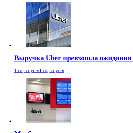
Выручка Uber превзошла ожидания
1 год спустя
1 год спустя