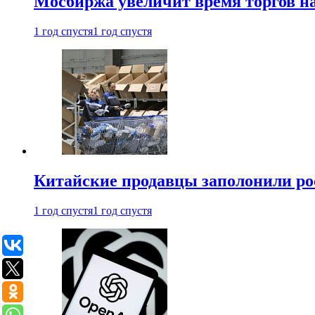
Мосбиржа увеличит время торгов на
1 год спустя
1 год спустя
Китайские продавцы заполонили р
1 год спустя
1 год спустя