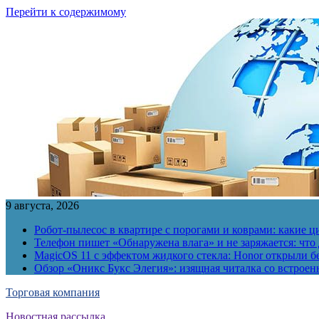
Перейти к содержимому
9 августа, 2026
Робот-пылесос в квартире с порогами и коврами: какие
Телефон пишет «Обнаружена влага» и не заряжается: что 
MagicOS 11 с эффектом жидкого стекла: Honor открыли б
Обзор «Оникс Букс Элегия»: изящная читалка со встро
Торговая компания
Новостная рассылка