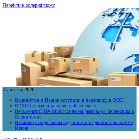
Перейти к содержимому
7 августа, 2026
Вашингтон и Париж вступили в перепалку в ООН
В США указали на уловку Зеленского
Весь сенат США пригласили на разговор с Зеленским в
Вашингтоне
Нетаньяху поделится сведениями о ядерной программе
Ирана
Торговая компания