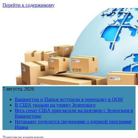
Перейти к содержимому
7 августа, 2026
Вашингтон и Париж вступили в перепалку в ООН
В США указали на уловку Зеленского
Весь сенат США пригласили на разговор с Зеленским в
Вашингтоне
Нетаньяху поделится сведениями о ядерной программе
Ирана
Торговая компания