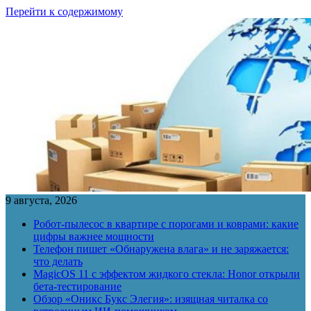
Перейти к содержимому
9 августа, 2026
Робот-пылесос в квартире с порогами и коврами: какие
цифры важнее мощности
Телефон пишет «Обнаружена влага» и не заряжается:
что делать
MagicOS 11 с эффектом жидкого стекла: Honor открыли
бета-тестирование
Обзор «Оникс Букс Элегия»: изящная читалка со