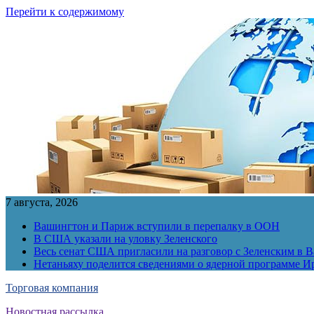
Перейти к содержимому
7 августа, 2026
Вашингтон и Париж вступили в перепалку в ООН
В США указали на уловку Зеленского
Весь сенат США пригласили на разговор с Зеленским в 
Нетаньяху поделится сведениями о ядерной программе И
Торговая компания
Новостная рассылка