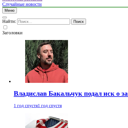
Случайные новости
Меню
Найти:
Заголовки
Владислав Бакальчук подал иск о з
1 год спустя
1 год спустя