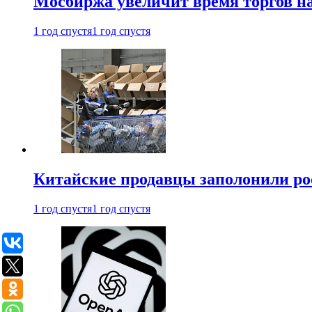
Мосбиржа увеличит время торгов на
1 год спустя
1 год спустя
Китайские продавцы заполонили р
1 год спустя
1 год спустя