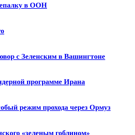
репалку в ООН
го
овор с Зеленским в Вашингтоне
 ядерной программе Ирана
собый режим прохода через Ормуз
нского «зеленым гоблином»