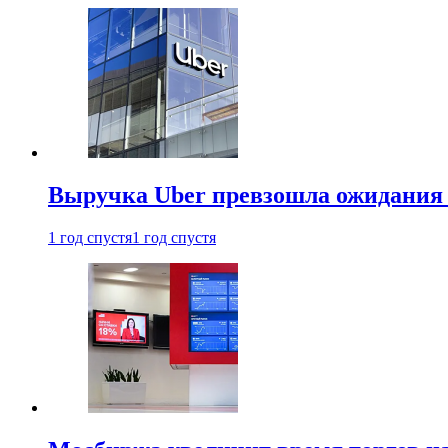
Выручка Uber превзошла ожидания
1 год спустя
1 год спустя