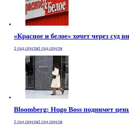
«Красное и белое» хочет через суд 
1 год спустя
1 год спустя
Bloomberg: Hugo Boss поднимет це
1 год спустя
1 год спустя