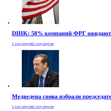
DIHK: 58% компаний ФРГ ожидают 
1 год спустя
1 год спустя
Медведева снова избрали председат
1 год спустя
1 год спустя