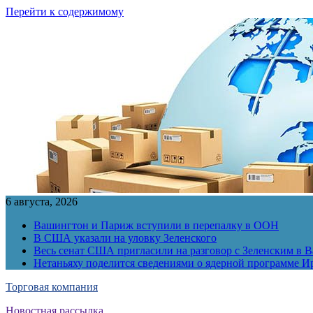
Перейти к содержимому
6 августа, 2026
Вашингтон и Париж вступили в перепалку в ООН
В США указали на уловку Зеленского
Весь сенат США пригласили на разговор с Зеленским в 
Нетаньяху поделится сведениями о ядерной программе И
Торговая компания
Новостная рассылка