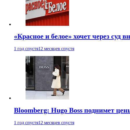
«Красное и белое» хочет через суд 
1 год спустя
12 месяцев спустя
Bloomberg: Hugo Boss поднимет це
1 год спустя
12 месяцев спустя