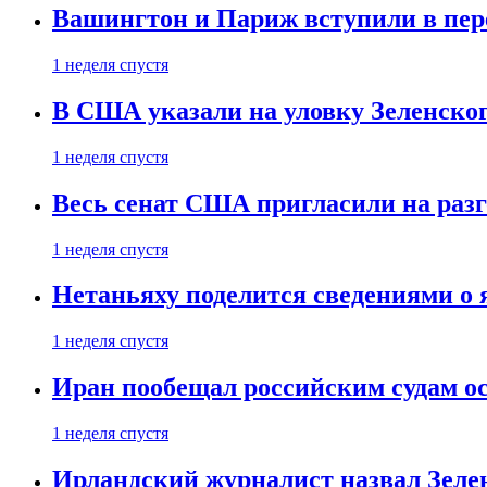
Вашингтон и Париж вступили в пе
1 неделя спустя
В США указали на уловку Зеленско
1 неделя спустя
Весь сенат США пригласили на разг
1 неделя спустя
Нетаньяху поделится сведениями о
1 неделя спустя
Иран пообещал российским судам о
1 неделя спустя
Ирландский журналист назвал Зеле