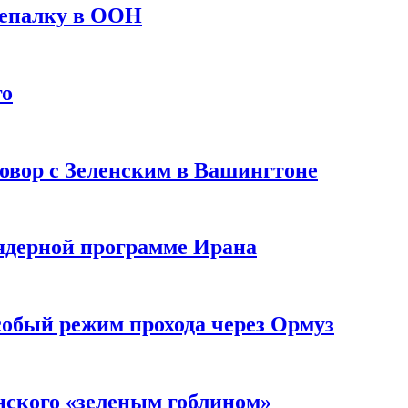
репалку в ООН
го
овор с Зеленским в Вашингтоне
 ядерной программе Ирана
собый режим прохода через Ормуз
нского «зеленым гоблином»