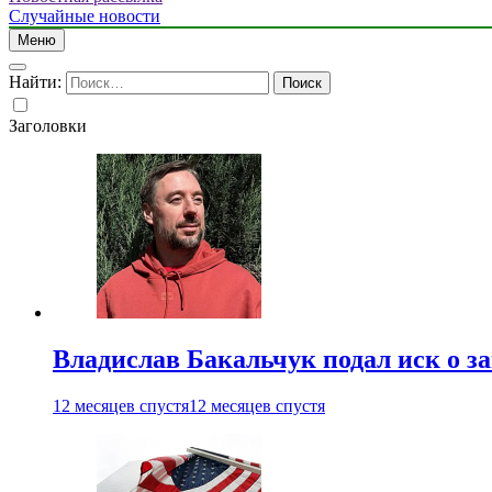
Случайные новости
Меню
Найти:
Заголовки
Владислав Бакальчук подал иск о з
12 месяцев спустя
12 месяцев спустя