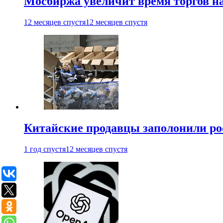
Мосбиржа увеличит время торгов на
12 месяцев спустя
12 месяцев спустя
Китайские продавцы заполонили р
1 год спустя
12 месяцев спустя