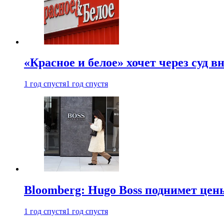
«Красное и белое» хочет через суд 
1 год спустя
1 год спустя
Bloomberg: Hugo Boss поднимет це
1 год спустя
1 год спустя