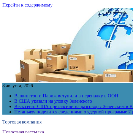
Перейти к содержимому
8 августа, 2026
Вашингтон и Париж вступили в перепалку в ООН
В США указали на уловку Зеленского
Весь сенат США пригласили на разговор с Зеленским в 
Нетаньяху поделится сведениями о ядерной программе И
Торговая компания
Новостная рассылка