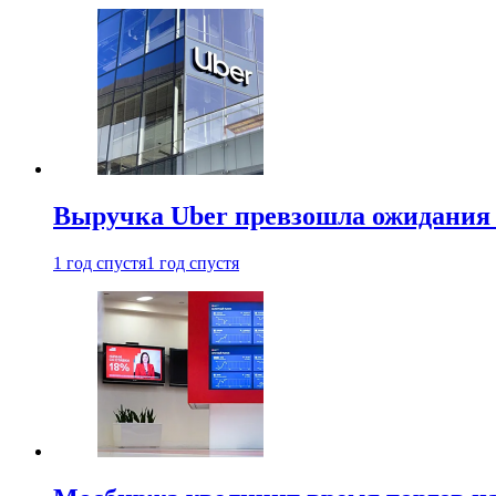
Выручка Uber превзошла ожидания
1 год спустя
1 год спустя