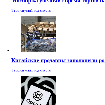
Мосбиржа увеличит время торгов на
1 год спустя
1 год спустя
Китайские продавцы заполонили р
1 год спустя
1 год спустя