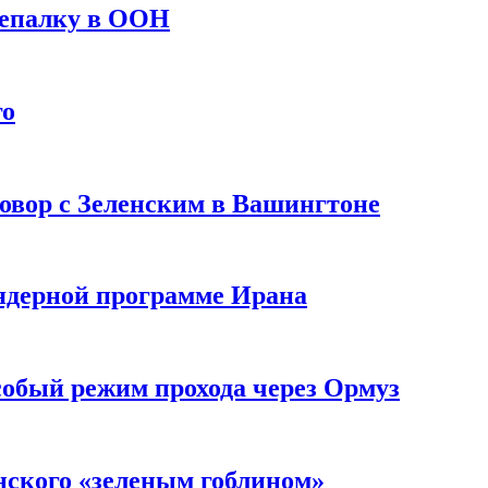
репалку в ООН
го
овор с Зеленским в Вашингтоне
 ядерной программе Ирана
собый режим прохода через Ормуз
нского «зеленым гоблином»