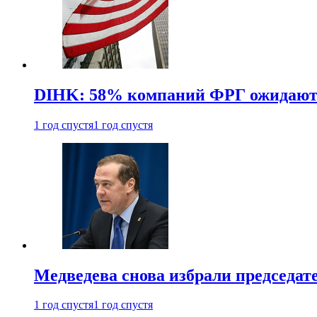
DIHK: 58% компаний ФРГ ожидают 
1 год спустя
1 год спустя
Медведева снова избрали председат
1 год спустя
1 год спустя