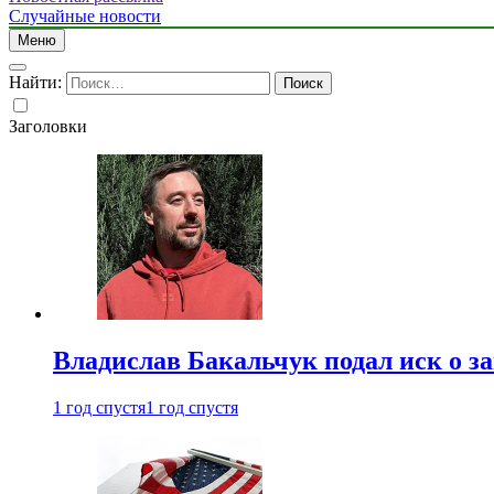
Случайные новости
Меню
Найти:
Заголовки
Владислав Бакальчук подал иск о з
1 год спустя
1 год спустя