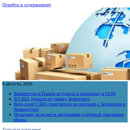
Перейти к содержимому
6 августа, 2026
Вашингтон и Париж вступили в перепалку в ООН
В США указали на уловку Зеленского
Весь сенат США пригласили на разговор с Зеленским в
Вашингтоне
Нетаньяху поделится сведениями о ядерной программе
Ирана
Торговая компания