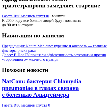
тризтетрапроин замедляет старение
Газета.Ru
6 месяцев спустя
0
1 минуты
К 2050 году все больше людей будут доживать
до 90 лет и старше.
Навигация по записям
Предыдущая:
Nature Medicine: курение и алкоголь — главные
факторы риска рака
Далее:
В НовГУ показали эффективность остеопатии против
«торопливого» желчного пузыря
Похожие новости
NatCom: бактерия Chlamydia
pneumoniae в глазах связана
с болезнью Альцгеймера
Газета.Ru
6 месяцев спустя
0