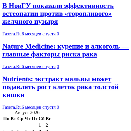
В НовГУ показали эффективность
остеопатии против «торопливого»
желчного пузыря
Газета.Ru
6 месяцев спустя
0
Nature Medicine: курение и алкоголь —
главные факторы риска рака
Газета.Ru
6 месяцев спустя
0
Nutrients: экстракт мальвы может
подавлять рост клеток рака толстой
кишки
Газета.Ru
6 месяцев спустя
0
Август 2026
Пн
Вт
Ср
Чт
Пт
Сб
Вс
1
2