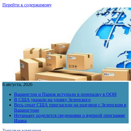
Перейти к содержимому
6 августа, 2026
Вашингтон и Париж вступили в перепалку в ООН
В США указали на уловку Зеленского
Весь сенат США пригласили на разговор с Зеленским в
Вашингтоне
Нетаньяху поделится сведениями о ядерной программе
Ирана
Торговая компания